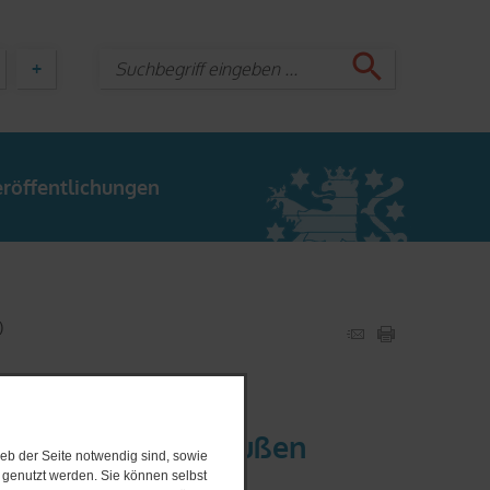
+
röffentlichungen
)
iet der Stadt Greußen
eb der Seite notwendig sind, sowie
e genutzt werden. Sie können selbst